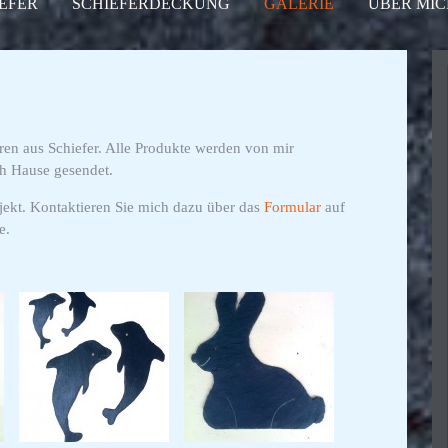
EFER
SCHIEFERDECKUNG
GALERIE
ÜBER MIC
eren aus Schiefer. Alle Produkte werden von mir
ch Hause gesendet.
ojekt. Kontaktieren Sie mich dazu über das
Formular
auf
e.