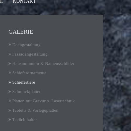
H
KONTAKT
GALERIE
Dachgestaltung
Fassadengestaltung
Hausnummern & Namensschilder
Schieferornamente
Schiefertiere
Schmuckplatten
Platten mit Gravur o. Lasertechnik
Tabletts & Vorlegeplatten
Teelichthalter