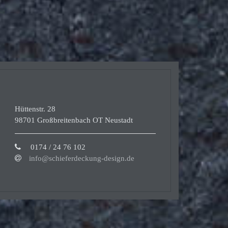
Hüttenstr. 28
98701 Großbreitenbach OT Neustadt
0174 / 24 76 102
info@schieferdeckung-design.de