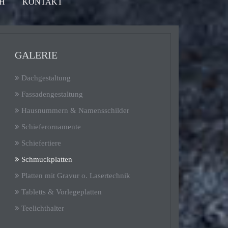
H
KONTAKT
GALERIE
Dachgestaltung
Fassadengestaltung
Hausnummern & Namensschilder
Schieferornamente
Schiefertiere
Schmuckplatten
Platten mit Gravur o. Lasertechnik
Tabletts & Vorlegeplatten
Teelichthalter