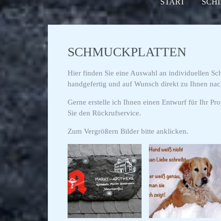
START
SCHI
SCHMUCKPLATTEN
Hier finden Sie eine Auswahl an individuellen Sc
handgefertig und auf Wunsch direkt zu Ihnen na
Gerne erstelle ich Ihnen einen Entwurf für Ihr Pr
Sie den Rückrufservice.
Zum Vergrößern Bilder bitte anklicken.